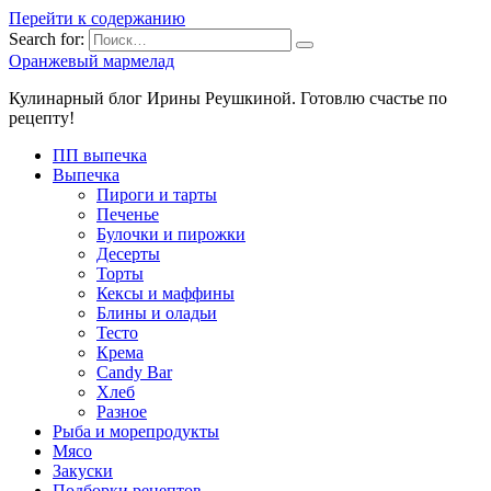
Перейти к содержанию
Search for:
Оранжевый мармелад
Кулинарный блог Ирины Реушкиной. Готовлю счастье по
рецепту!
ПП выпечка
Выпечка
Пироги и тарты
Печенье
Булочки и пирожки
Десерты
Торты
Кексы и маффины
Блины и оладьи
Тесто
Крема
Candy Bar
Хлеб
Разное
Рыба и морепродукты
Мясо
Закуски
Подборки рецептов