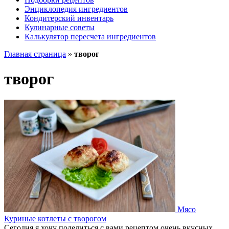
Энциклопедия ингредиентов
Кондитерский инвентарь
Кулинарные советы
Калькулятор пересчета ингредиентов
Главная страница
»
творог
творог
Мясо
Куриные котлеты с творогом
Сегодня я хочу поделиться с вами рецептом очень вкусных