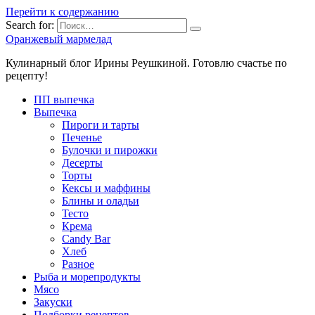
Перейти к содержанию
Search for:
Оранжевый мармелад
Кулинарный блог Ирины Реушкиной. Готовлю счастье по
рецепту!
ПП выпечка
Выпечка
Пироги и тарты
Печенье
Булочки и пирожки
Десерты
Торты
Кексы и маффины
Блины и оладьи
Тесто
Крема
Candy Bar
Хлеб
Разное
Рыба и морепродукты
Мясо
Закуски
Подборки рецептов