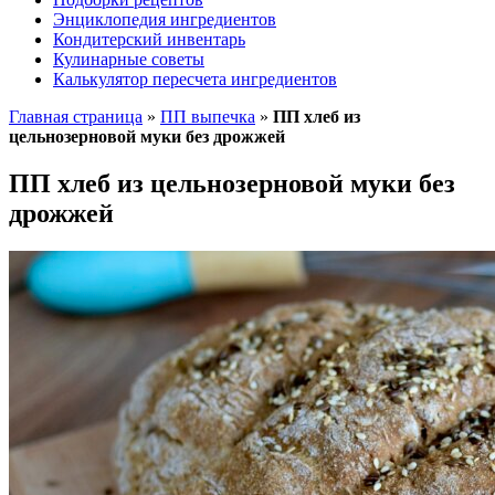
Энциклопедия ингредиентов
Кондитерский инвентарь
Кулинарные советы
Калькулятор пересчета ингредиентов
Главная страница
»
ПП выпечка
»
ПП хлеб из
цельнозерновой муки без дрожжей
ПП хлеб из цельнозерновой муки без
дрожжей