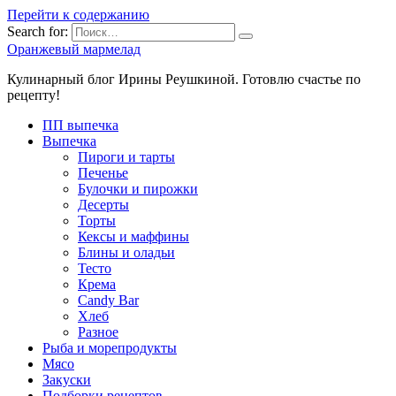
Перейти к содержанию
Search for:
Оранжевый мармелад
Кулинарный блог Ирины Реушкиной. Готовлю счастье по
рецепту!
ПП выпечка
Выпечка
Пироги и тарты
Печенье
Булочки и пирожки
Десерты
Торты
Кексы и маффины
Блины и оладьи
Тесто
Крема
Candy Bar
Хлеб
Разное
Рыба и морепродукты
Мясо
Закуски
Подборки рецептов