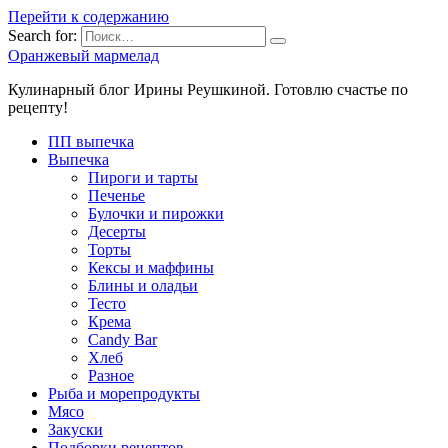
Перейти к содержанию
Search for:
Оранжевый мармелад
Кулинарный блог Ирины Реушкиной. Готовлю счастье по
рецепту!
ПП выпечка
Выпечка
Пироги и тарты
Печенье
Булочки и пирожки
Десерты
Торты
Кексы и маффины
Блины и оладьи
Тесто
Крема
Candy Bar
Хлеб
Разное
Рыба и морепродукты
Мясо
Закуски
Подборки рецептов