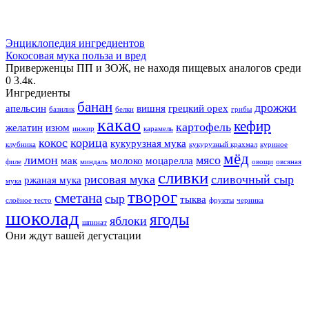
Энциклопедия ингредиентов
Кокосовая мука польза и вред
Приверженцы ПП и ЗОЖ, не находя пищевых аналогов среди
0
3.4к.
Ингредиенты
банан
дрожжи
апельсин
вишня
грецкий орех
базилик
белки
грибы
какао
кефир
картофель
желатин
изюм
инжир
карамель
кокос
корица
кукурузная мука
клубника
кукурузный крахмал
куриное
мёд
лимон
мясо
мак
молоко
моцарелла
филе
миндаль
овощи
овсяная
сливки
рисовая мука
сливочный сыр
ржаная мука
мука
творог
сметана
сыр
тыква
слоёное тесто
фрукты
черника
шоколад
ягоды
яблоки
шпинат
Они ждут вашей дегустации