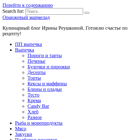
Перейти к содержанию
Search for:
Оранжевый мармелад
Кулинарный блог Ирины Реушкиной. Готовлю счастье по
рецепту!
ПП выпечка
Выпечка
Пироги и тарты
Печенье
Булочки и пирожки
Десерты
Торты
Кексы и маффины
Блины и оладьи
Тесто
Крема
Candy Bar
Хлеб
Разное
Рыба и морепродукты
Мясо
Закуски
Подборки рецептов